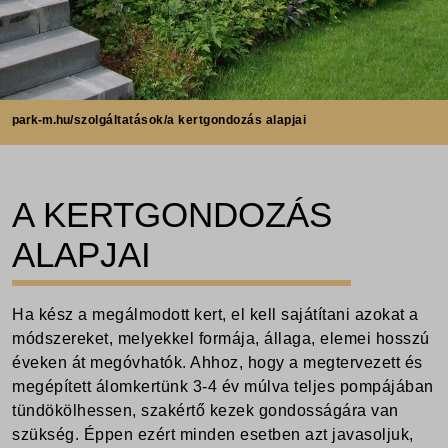
park-m.hu
/szolgáltatások/a kertgondozás alapjai
A KERTGONDOZÁS
ALAPJAI
Ha kész a megálmodott kert, el kell sajátítani azokat a
módszereket, melyekkel formája, állaga, elemei hosszú
éveken át megóvhatók. Ahhoz, hogy a megtervezett és
megépített álomkertünk 3-4 év múlva teljes pompájában
tündökölhessen, szakértő kezek gondosságára van
szükség. Éppen ezért minden esetben azt javasoljuk,