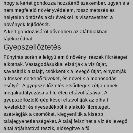
hogy a kertet gondozza hozzáértő szakember, ugyanis a
nem megfelelő növényvédelem, rossz metszés és
helytelen öntözés akár évekkel is visszavetheti a
növények fejlődését.
A kert gondozásáról bővebben az alábbiakban
tájékozódhat:
Gyepszellőztetés
Fűnyírás során a felgyülemlő növényi részek filcréteget
alkotnak. Vastagodásukkal elzárják a víz útját,
savasítják a talajt, csökkentik a levegő útját, elnyomják
a frissen serkenő füveket, és növelik a mohosodás
esélyét. A gyepszellőztetés elsődleges célja ennek
megakadályozása a filcréteg eltávolításával. A
gyepszellőztető gép kései eltávolítják az elhalt
levelekből és nyesedékből kialakuló filcréteget,
szétvágják a csomókat, kiegyenlítik a kisebb
talajegyenetlenségeket. A talaj felszínét a víz és levegő
által átjárhatóvá teszik, elősegítve a fű