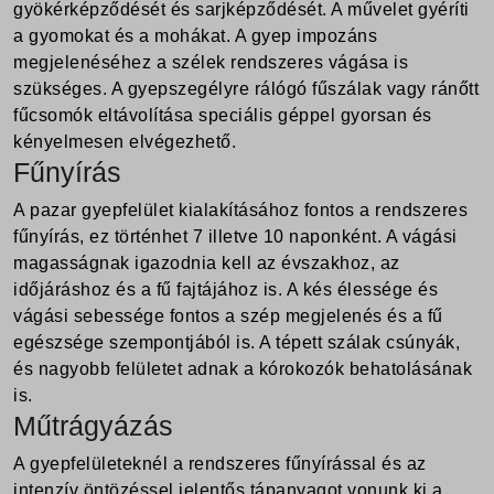
gyökérképződését és sarjképződését. A művelet gyéríti
a gyomokat és a mohákat. A gyep impozáns
megjelenéséhez a szélek rendszeres vágása is
szükséges. A gyepszegélyre rálógó fűszálak vagy ránőtt
fűcsomók eltávolítása speciális géppel gyorsan és
kényelmesen elvégezhető.
Fűnyírás
A pazar gyepfelület kialakításához fontos a rendszeres
fűnyírás, ez történhet 7 illetve 10 naponként. A vágási
magasságnak igazodnia kell az évszakhoz, az
időjáráshoz és a fű fajtájához is. A kés élessége és
vágási sebessége fontos a szép megjelenés és a fű
egészsége szempontjából is. A tépett szálak csúnyák,
és nagyobb felületet adnak a kórokozók behatolásának
is.
Műtrágyázás
A gyepfelületeknél a rendszeres fűnyírással és az
intenzív öntözéssel jelentős tápanyagot vonunk ki a