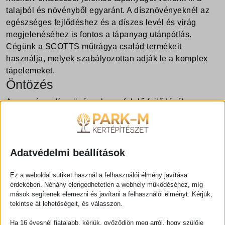
talajból és növényből egyaránt. A dísznövényeknél az
egészséges fejlődéshez és a díszes levél és virág
megjelenéséhez is fontos a tápanyag utánpótlás.
Cégünk a SCOTTS műtrágya család termékeit
használja, melyek szabályozottan adják le a komplex
tápelemeket.
Öntözés
A gyep és a dísznövények megfelelő fejlődéséhez,
utóbbiak virágzásához kiegyenlített csapadékellátás
szükséges. Hazánkban a csapadék mennyisége csak a
felét adja az intenzív kertfenntartáshoz szükségeshez
képest, és azt is egyenetlenül, így a hiányzó
Adatvédelmi beállítások
mennyiséget pótolni kell. A precízen tervezett automata
öntözőrendszer nem csak a vízpótló öntözésre, hanem
Ez a weboldal sütiket használ a felhasználói élmény javítása
érdekében. Néhány elengedhetetlen a webhely működéséhez, míg
a nyári kánikula idején a levegő lehűtésére,
mások segítenek elemezni és javítani a felhasználói élményt. Kérjük,
kondicionálásra és műtrágyázás után a szemcséknek a
tekintse át lehetőségeit, és válasszon.
levelek tövéhez való lemosatására is használható. A
programozást mindig módosítani kell az időjárás
Ha 16 évesnél fiatalabb, kérjük, győződjön meg arról, hogy szülője