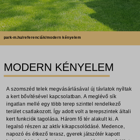
park-m.hu
/referenciák/modern kényelem
MODERN KÉNYELEM
A szomszéd telek megvásárlásával új távlatok nyíltak
a kert bővítésével kapcsolatban.
A meglévő sík
ingatlan mellé egy több terep szinttel rendelkező
terület csatlakozott.
Így adott volt a terepszintek általi
kert funkciók tagolása. Három fő tér alakult ki. A
legalsó részen az aktív kikapcsolódásé. Medence,
napozó és étkező terasz, gyerek játszótér kapott