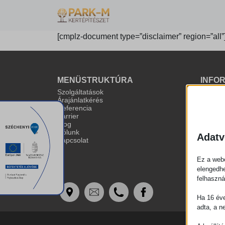
[cmplz-document type=”disclaimer” region=”all”
MENÜSTRUKTÚRA
INFO
Szolgáltatások
Adatkez
Árajánlatkérés
Impres
Referencia
Karrier
Blog
Rólunk
Adatv
Kapcsolat
Ez a webo
elengedhe
felhaszná
Ha 16 éve
adta, a n