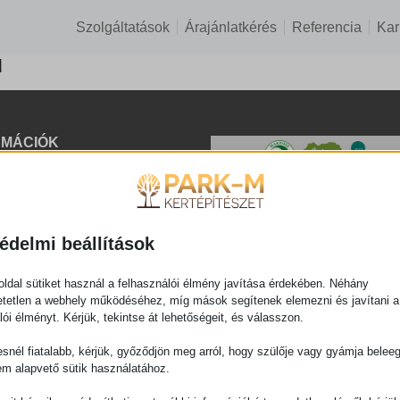
Szolgáltatások
Árajánlatkérés
Referencia
Kar
]
RMÁCIÓK
elési Tájékoztató
szum
édelmi beállítások
ldal sütiket használ a felhasználói élmény javítása érdekében. Néhány
tetlen a webhely működéséhez, míg mások segítenek elemezni és javítani a
lói élményt. Kérjük, tekintse át lehetőségeit, és válasszon.
snél fiatalabb, kérjük, győződjön meg arról, hogy szülője vagy gyámja belee
em alapvető sütik használatához.
© Park-M | Az Oldalt Fejlesztette:
Kluge Marketing Kft.
2026