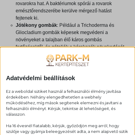
rovarokra hat. A baktériumok spórái a rovarok
emésztőrendszerébe kerülve mérgező hatást
fejtenek ki.
Jótékony gombák
: Például a
Trichoderma
és
Gliocladium
gombák képesek megvédeni a
növényeket a talajban élő káros gombás
fertőzésektől, és gátolják a kórokozók növekedését.
3.
Feromoncsapdák és Illatanyagok
A
a rovarok szaporodását
feromoncsapdák
befolyásolják. Az illatanyagok, mint például a
Adatvédelmi beállítások
szexferomonok, képesek vonzani a rovarokat
egy adott területre, ahol csapdák segítségével
Ez a weboldal sütiket használ a felhasználói élmény javítása
érdekében. Néhány elengedhetetlen a webhely
elpusztíthatók.
működéséhez, míg mások segítenek elemezni és javítani a
felhasználói élményt. Kérjük, tekintse át lehetőségeit, és
Feromoncsapdák
: Különböző rovarok, például a
válasszon.
lepkék vagy a bogarak szexferomonjaival működő
csapdák segíthetnek a kártevők visszaszorításában,
Ha 16 évesnél fiatalabb, kérjük, győződjön meg arról, hogy
mivel a csapdák a rovarokat összegyűjtik és
szülője vagy gyámja beleegyezését adta, a nem alapvető sütik