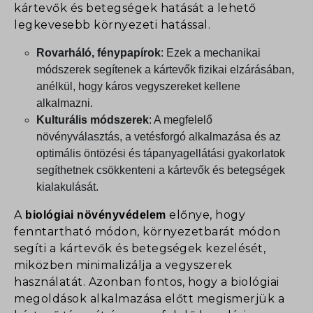
fonts.googleapis.com
kártevők és betegségek hatását a lehető
last_pys_utm_source
vagy amelyeket nem kategorizáltak.
pys_bingid
legkevesebb környezeti hatással.
fonts.gstatic.com
Részletek megjelenítése
last_pys_utm_term
pys_first_visit
secure.gravatar.com
pys_fbadid
Rovarháló, fénypapírok
: Ezek a mechanikai
pys_landing_page
new_cookies
www.facebook.com
módszerek segítenek a kártevők fizikai elzárásában,
pys_gadid
pys_padid
perf_*
www.google.com
anélkül, hogy káros vegyszereket kellene
ad.doubleclick.net
pys_session_limit
pys_event_referrer
alkalmazni.
connect.facebook.net
Kulturális módszerek
: A megfelelő
pys_start_session
ws2_cm2_adp
googleads.g.doubleclick.net
növényválasztás, a vetésforgó alkalmazása és az
pys_utm_campaign
ws2_cm2_ads
pagead2.googlesyndication.com
optimális öntözési és tápanyagellátási gyakorlatok
pys_utm_content
ws2_cm2_ans
segíthetnek csökkenteni a kártevők és betegségek
td.doubleclick.net
pys_utm_medium
ws2_cm2_aud
kialakulását.
www.googleadservices.com
pys_utm_source
ws2_cm2_is
A
előnye, hogy
biológiai növényvédelem
pys_utm_term
admin.fogyasztobarat.hu
fenntartható módon, környezetbarát módon
pysTrafficSource
csp.withgoogle.com
segíti a kártevők és betegségek kezelését,
analytics.google.com
www.google.at
miközben minimalizálja a vegyszerek
használatát. Azonban fontos, hogy a biológiai
region1.analytics.google.com
www.google.co.in
megoldások alkalmazása előtt megismerjük a
region1.google-analytics.com
www.google.com.eg