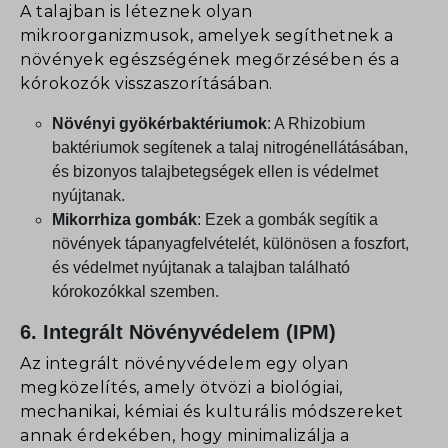
Részletek megjelenítése
A talajban is léteznek olyan
wordpress_logged_in_*
mikroorganizmusok, amelyek segíthetnek a
Statisztikai
wordpress_test_cookie
cdn.jsdelivr.net
növények egészségének megőrzésében és a
A statisztikai sütik és szolgáltatások felhasználási információkat
gyűjtenek, amelyek lehetővé teszik számunkra, hogy betekintést
kórokozók visszaszorításában.
wp-settings-*
cdnjs.cloudflare.com
nyerjünk abba, hogyan lépnek kapcsolatba látogatóink a
wp-settings-time-*
code.jquery.com
weboldalunkkal.
Növényi gyökérbaktériumok
: A
Rhizobium
Részletek megjelenítése
park-m.hu
baktériumok segítenek a talaj nitrogénellátásában,
Marketing
www.park-m.hu
és bizonyos talajbetegségek ellen is védelmet
_ga
A marketing szolgáltatásokat harmadik fél hirdetői vagy kiadói
nyújtanak.
használják személyre szabott hirdetések megjelenítésére. Ezt a
_ga_*
Mikorrhiza gombák
: Ezek a gombák segítik a
látogatók nyomon követésével teszik meg különböző
növények tápanyagfelvételét, különösen a foszfort,
last_pys_bingid
weboldalakon.
és védelmet nyújtanak a talajban található
Részletek megjelenítése
last_pys_landing_page
kórokozókkal szemben.
Média
last_pys_padid
_fbc
Ezek a sütik és szolgáltatások szükségesek egyes média elemek
6.
Integrált Növényvédelem (IPM)
last_pys_utm_campaign
megjelenítéséhez, például beágyazott videók, térképek, közösségi
_fbp
média posztok, stb.
last_pys_utm_content
Az integrált növényvédelem egy olyan
_gcl_au
Részletek megjelenítése
megközelítés, amely ötvözi a biológiai,
last_pys_utm_medium
last_pys_fbadid
Egyéb szolgáltatások
mechanikai, kémiai és kulturális módszereket
last_pysTrafficSource
ajax.googleapis.com
Ez a kategória minden olyan sütit, domaint és szolgáltatást
last_pys_gadid
annak érdekében, hogy minimalizálja a
magában foglal, amelyek nem tartoznak a megadott kategóriákba,
pys_advanced_form_data