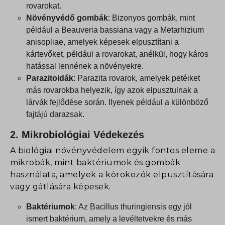
rovarokat.
Növényvédő gombák
: Bizonyos gombák, mint
például a
Beauveria bassiana
vagy a
Metarhizium
anisopliae
, amelyek képesek elpusztítani a
kártevőket, például a rovarokat, anélkül, hogy káros
hatással lennének a növényekre.
Parazitoidák
: Parazita rovarok, amelyek petéiket
más rovarokba helyezik, így azok elpusztulnak a
lárvák fejlődése során. Ilyenek például a különböző
fajtájú darazsak.
2.
Mikrobiológiai Védekezés
A biológiai növényvédelem egyik fontos eleme a
mikrobák, mint baktériumok és gombák
használata, amelyek a kórokozók elpusztítására
vagy gátlására képesek.
Baktériumok
: Az
Bacillus thuringiensis
egy jól
ismert baktérium, amely a levéltetvekre és más